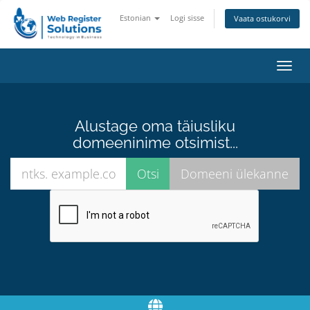
Estonian
Logi sisse
Vaata ostukorvi
Lülit
navig
Alustage oma täiusliku
domeeninime otsimist...